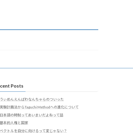
cent Posts
うぃめんえんぱわなんちゃらのついった
実験計画法からTaguchi Methodへの進化について
日本語の時制ってあいまいだよねって話
基本的人権と国家
ベクトルを自分に向けるって変じゃない？