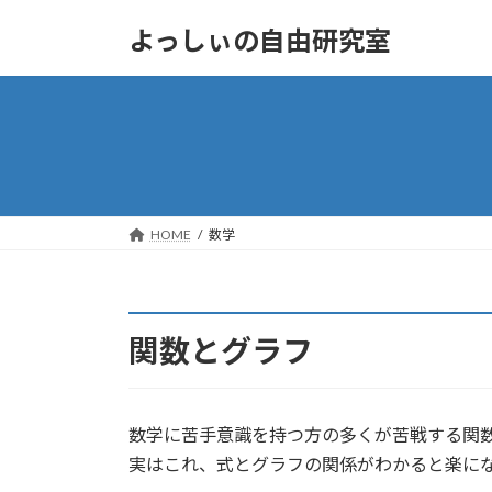
コ
ナ
よっしぃの自由研究室
ン
ビ
テ
ゲ
ン
ー
ツ
シ
へ
ョ
ス
ン
キ
に
ッ
移
HOME
数学
プ
動
関数とグラフ
数学に苦手意識を持つ方の多くが苦戦する関
実はこれ、式とグラフの関係がわかると楽に